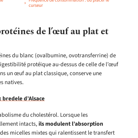
le
Fréquence de consommation : où placer le
curseur
rotéines de l’œuf au plat et
téines du blanc (ovalbumine, ovotransferrine) de
igestibilité protéique au-dessus de celle de l’œuf
ans un œuf au plat classique, conserve une
s natives.
x bredele d’Alsace
abolisme du cholestérol. Lorsque les
llement intacts,
ils modulent l’absorption
es micelles mixtes qui ralentissent le transfert