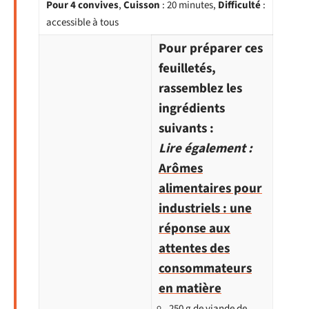
Pour 4 convives
,
Cuisson
: 20 minutes,
Difficulté
:
accessible à tous
Pour préparer ces
feuilletés,
rassemblez les
ingrédients
suivants :
Lire également :
Arômes
alimentaires pour
industriels : une
réponse aux
attentes des
consommateurs
en matière
250 g de viande de